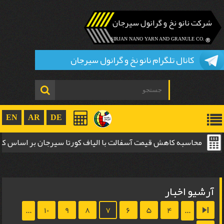
شرکت نانو نخ و گرانول سیرجان
.SIRJAN NANO YARN AND GRANULE CO
کانال تلگرام نانو نخ و گرانول سیرجان
EN
AR
DE
محاسبه کاهش قیمت آسفالت با الیاف کورتا سیرجان بر اساس 
ضخامت
آرشیو اخبار
...
10
9
8
7
6
5
4
...