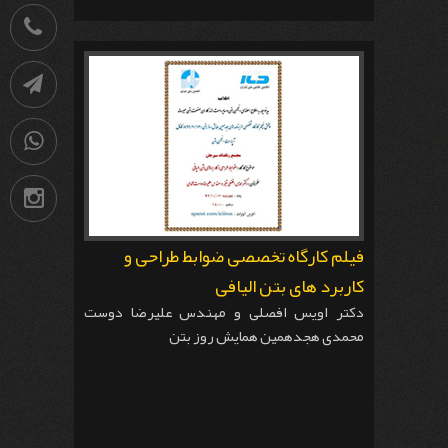
021-
88741531
کانال
تلگرام
09036258539
اینستاگرام
فیلم کارگاه تخصصی ضوابط طراحی و
کاربرد های بتن الیافی
دکتر اویس افصلی و مهندس علیرضا دوست
محمدی هجدهمین همایش روز بتن