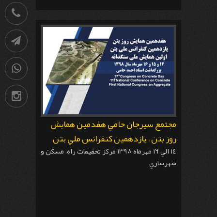
021-
88741531
کانال
تلگرام
09036258539
اینستاگرام
مجتمع سيرجان حامي هفدمين همايش
روز بتن ، يازدهمين كنفرانس ملي بتن
١٤ الي ١٦ مهرماه 1398 مركز تحقيقات راه، مسكن و
شهرسازي