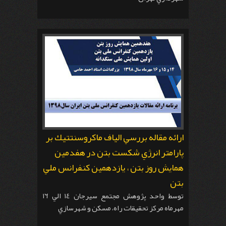
ارائه مقاله بررسي الياف ماكروسنتتيك بر
پارامتر انرژي شكست بتن در هفدمين
همايش روز بتن ، يازدهمين كنفرانس ملي
بتن
توسط واحد پژوهش مجتمع سيرجان ١٤ الي ١٦
مهرماه مركز تحقيقات راه، مسكن و شهرسازي