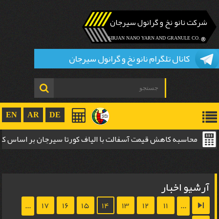
شرکت نانو نخ و گرانول سیرجان
.SIRJAN NANO YARN AND GRANULE CO
کانال تلگرام نانو نخ و گرانول سیرجان
EN
AR
DE
محاسبه کاهش قیمت آسفالت با الیاف کورتا سیرجان بر اساس 
ضخامت
آرشیو اخبار
...
17
16
15
14
13
12
11
...