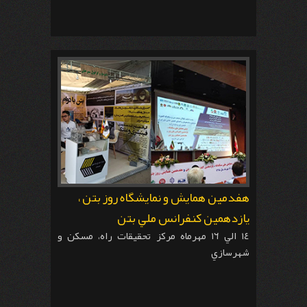
هفدمين همايش و نمايشگاه روز بتن ،
يازدهمين كنفرانس ملي بتن
١٤ الي ١٦ مهرماه مركز تحقيقات راه، مسكن و
شهرسازي