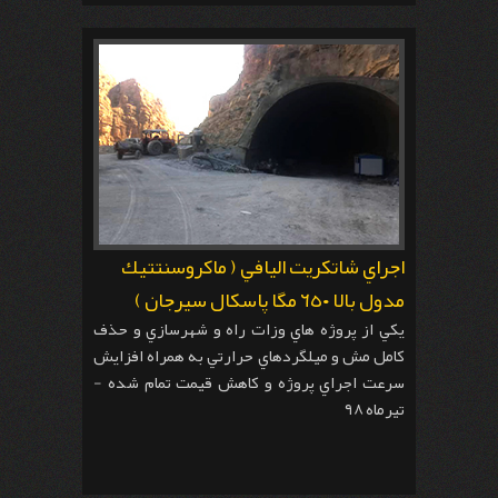
اجراي شاتكريت اليافي ( ماكروسنتتيك
مدول بالا ٦٥٠ مگا پاسكال سيرجان )
يكي از پروژه هاي وزات راه و شهرسازي و حذف
كامل مش و ميلگردهاي حرارتي به همراه افزايش
سرعت اجراي پروژه و كاهش قيمت تمام شده -
تيرماه ٩٨