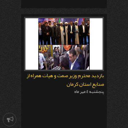
بازديد محترم وزير صمت و هيات همراه از
صنايع استان كرمان
پنجشنبه ٤ مهر ماه
اطلاعیه