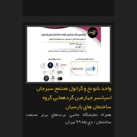
واحد نانو نخ و گرانول مجتمع سيرجان
اسپانسر چهارمين گردهمايي گروه
ساختمان هاي پارسيان
همراه نمايشگاه جانبي برندهاي برتر صنعت
ساختمان / دي ماه ٩٩ تهران