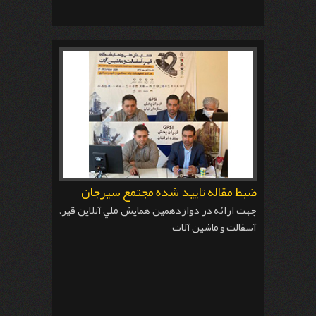
ضبط مقاله تاييد شده مجتمع سيرجان
جهت ارائه در دوازدهمين همايش ملي آنلاين قير،
آسفالت و ماشين آلات