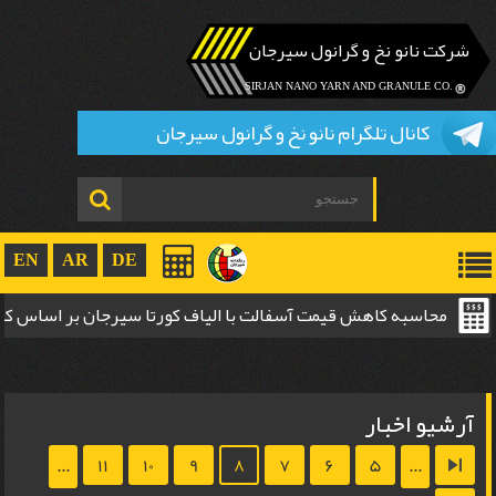
شرکت نانو نخ و گرانول سیرجان
.SIRJAN NANO YARN AND GRANULE CO
کانال تلگرام نانو نخ و گرانول سیرجان
EN
AR
DE
محاسبه کاهش قیمت آسفالت با الیاف کورتا سیرجان بر اساس 
ضخامت
آرشیو اخبار
...
11
10
9
8
7
6
5
...