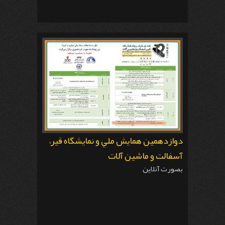
دوازدهمين همايش ملي و نمايشگاه قير،
آسفالت و ماشين آلات
بصورت آنلاين