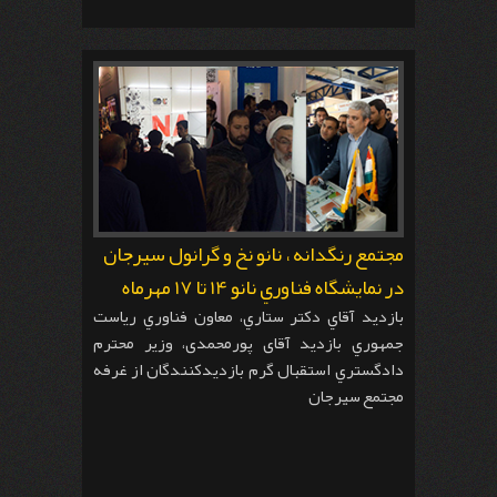
مجتمع رنگدانه ، نانو نخ و گرانول سيرجان
در نمايشگاه فناوري نانو 14 تا 17 مهرماه
بازديد آقاي دكتر ستاري، معاون فناوري رياست
جمهوري بازديد آقای پورمحمدی، وزير محترم
دادگستري استقبال گرم بازديدكنندگان از غرفه
مجتمع سیرجان