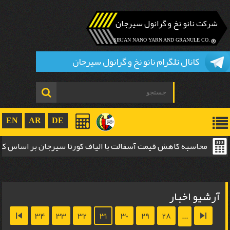
شرکت نانو نخ و گرانول سیرجان
.SIRJAN NANO YARN AND GRANULE CO
کانال تلگرام نانو نخ و گرانول سیرجان
EN
AR
DE
محاسبه کاهش قیمت آسفالت با الیاف کورتا سیرجان بر اساس 
ضخامت
آرشیو اخبار
34
33
32
31
30
29
28
...