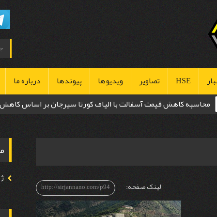
بار
HSE
تصاویر
ویدیوها
پیوندها
درباره ما
محاسبه کاهش قیمت آسفالت با الیاف کورتا سیرجان بر اساس کاهش
بهداشت
ضخامت
ایمنی
مح
محیط زیست
ژئ
لینک صفحه:
http://sirjannano.com/p94