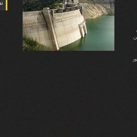
تص
ن
تور