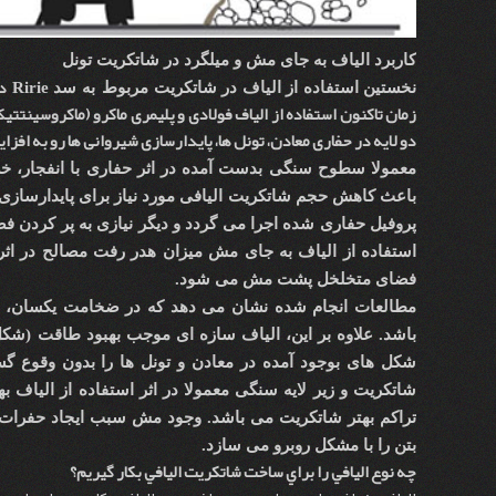
کاربرد الیاف به جای مش و میلگرد در شاتکریت تونل
Ririe
در
نخستین استفاده از الیاف در شاتکریت مربوط
به سد
زمان تاکنون استفاده از الیاف فولادی و پلیمری ماکرو (ماکروسینتتی
دو لایه در حفاری معادن، تونل ها، پایدارسازی شیروانی ها رو به افز
معمولا سطوح سنگی بدست آمده در اثر حفاری با انفجار، خش
باعث کاهش حجم شاتکریت الیافی مورد نیاز برای پایدارساز
پروفیل حفاری شده اجرا می گردد و دیگر نیازی به پر کردن ف
استفاده از الیاف به جای مش میزان هدر رفت مصالح در اث
فضای متخلخل پشت مش می شود.
مطالعات انجام شده نشان می دهد که در ضخامت یکسان، ش
باشد. علاوه بر این، الیاف سازه ای موجب بهبود طاقت (شکل
شکل های بوجود آمده در معادن و تونل ها را بدون وقوع گ
شاتکریت و زیر لایه سنگی معمولا در اثر استفاده از الیاف 
تراکم بهتر شاتکریت می باشد. وجود مش سبب ایجاد حفرات و
بتن را با مشکل روبرو می سازد.
چه نوع اليافي را براي ساخت شاتكريت اليافي بكار گيريم؟