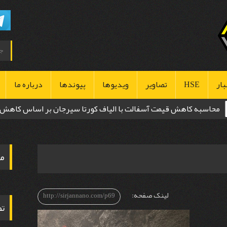
بار
HSE
تصاویر
ویدیوها
پیوندها
درباره ما
محاسبه کاهش قیمت آسفالت با الیاف کورتا سیرجان بر اساس کاهش
بهداشت
ضخامت
ایمنی
مح
محیط زیست
لینک صفحه:
http://sirjannano.com/p69
تص