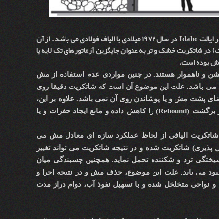
 ایالت
Idaho
در سال 1972 میلادی با الیاف فولادی می باشد . از آن
ک) در شاتکریت خشک و تر به عنوان جایگزین آرماتورهای تک لایه یا
ایش بوده است.
ن و ناهموار هستند. در چنین مواردی عدم استفاده از مش
ی می باشد. علت این موضوع آن است که شاتکریت دقیقا روی
ضای پشت مش و یا پوشاندن روی آن نمی باشد. علاوه بر این،
Rebound
ر برگشت (
) را کاهش داده و مانع ایجاد حفرات و یا
اتکریت الیافی از لحاظ عملکرد سازه ای معادل مش می
 پذیری) شاتکریت شده و در نتیجه شاتکریت می تواند تغییر
سیختگی ترد و شکننده تحمل نماید. همچنین چسبندگی میان
بهبود می یابد. علت این موضوع، حذف مش و در نتیجه اجرا و
 نواحی متخلخل شده و با تسهیل نفوذ آب، دوام دراز مدت