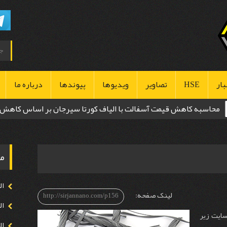
بار
HSE
تصاویر
ویدیوها
پیوندها
درباره ما
محاسبه کاهش قیمت آسفالت با الیاف کورتا سیرجان بر اساس کاهش
بهداشت
ضخامت
ایمنی
مح
محیط زیست
ال
لینک صفحه:
http://sirjannano.com/p156
ال
سایت زیر
ال