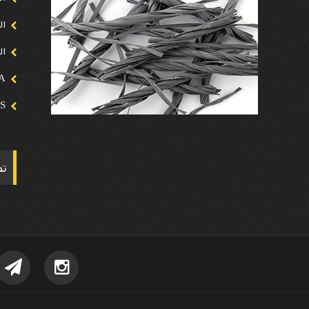
ال
ال
A
S
تص