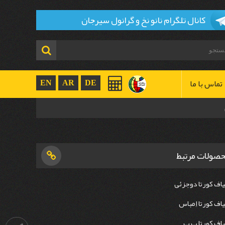
کانال تلگرام نانو نخ و گرانول سیرجان
تماس با ما
EN
AR
DE
صولات مرتبط
یاف کورتا دوجزئی
یاف کورتا اِمباس
یاف کورتا پ پ