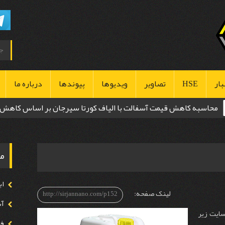
بار
HSE
تصاویر
ویدیوها
پیوندها
درباره ما
محاسبه کاهش قیمت آسفالت با الیاف کورتا سیرجان بر اساس کاهش
بهداشت
ضخامت
ایمنی
مح
محیط زیست
اب
لینک صفحه:
http://sirjannano.com/p152
آب 
سایت زیر
فوق