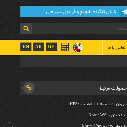
کانال تلگرام نانو نخ و گرانول سیرجان
تماس با ما
EN
AR
DE
صولات مرتبط
ر روان کننده حافظ اسلامپ (HPS200)
بند بتن Kortta WS100
 روان کننده Kortta SP120