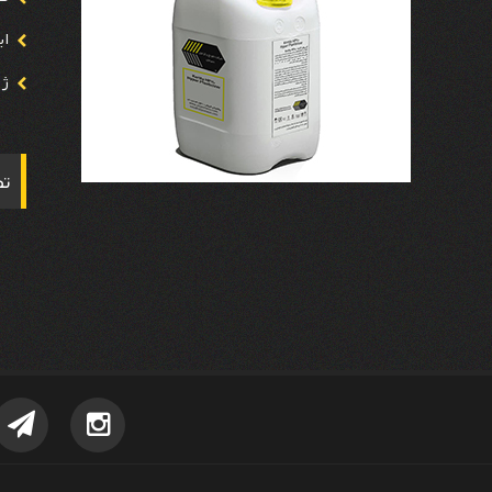
ابر
ژل
تص