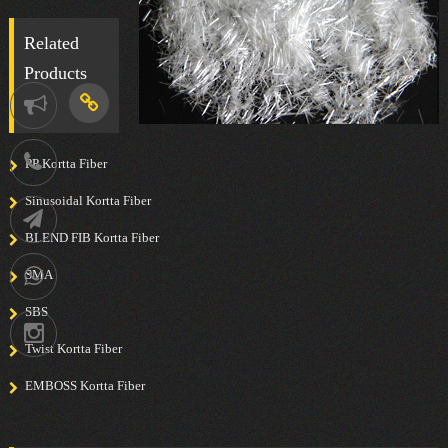
Related
Products
Notification
021-
PP Kortta Fiber
Sinusoidal Kortta Fiber
88752902
Telegram
BLEND FIB Kortta Fiber
SMA
09036258539
SBS
Instagram
Twist Kortta Fiber
EMBOSS Kortta Fiber