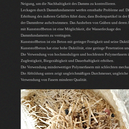
Neigung, um die Nachhaltigkeit des Damms zu kontrollieren.
Leckagen durch Dammfundamente werfen ernsthafte Probleme auf. D
Erhöhung des äußeren Gefälles führt dazu, dass Bodenpartikel in der 
der Dammferse aufschwimmen. Das Ausheben von Gräben und deren A
mit Kunststoffbeton ist eine Möglichkeit, die Wasserleckage des
Dammfundaments zu verringern.
Kunststoffbeton ist ein Beton mit geringer Festigkeit und seine Dukti
Kunststoffbeton hat eine hohe Duktilität, eine geringe Penetration und
Die Verwendung von hochmoduligen und hochfesten Polymerfasern in
Zugfestigkeit, Biegezähigkeit und Dauerhaftigkeit erhöhen.
Die Verwendung minderwertiger Polymerfasern mit schlechten mechan
Die Abbildung unten zeigt ungleichmäßigen Durchmesser, ungleiche 
Verwendung von Fasern minderer Qualität.