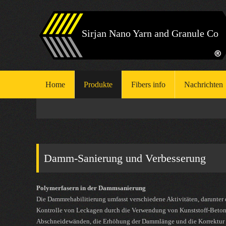
Sirjan Nano Yarn and Granule Co
Home
Produkte
Fibers info
Nachrichten
Damm-Sanierung und Verbesserung
Polymerfasern in der Dammsanierung
Die Dammrehabilitierung umfasst verschiedene Aktivitäten, darunter 
Kontrolle von Leckagen durch die Verwendung von Kunststoff-Beton
Abschneidewänden, die Erhöhung der Dammlänge und die Korrektur 