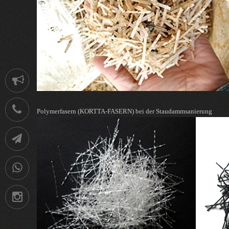
Notification
021-
Polymerfasern (KORTTA-FASERN) bei der Staudammsanierung
88752902
Telegram
09036258539
Instagram