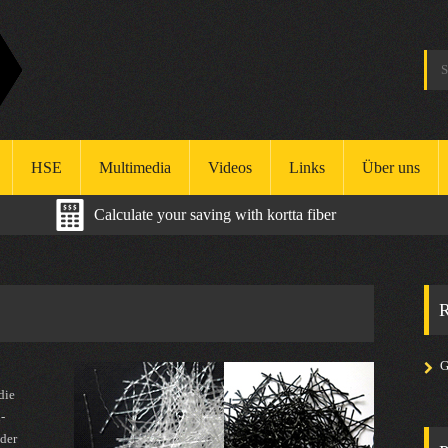
HSE
Multimedia
Videos
Links
Über uns
Calculate your saving with kortta fiber
Gesundheitsschutz
Arbeitsschutz
R
Umweltmanagement
G
die
-
der