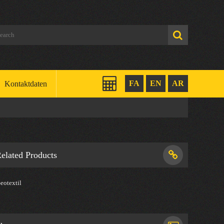
FA
EN
AR
Kontaktdaten
elated Products
eotextil