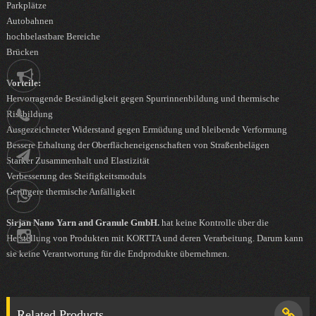
Parkplätze
Autobahnen
hochbelastbare Bereiche
Brücken
Notification
Vorteile:
Hervorragende Beständigkeit gegen Spurrinnenbildung und thermische
Rissbildung
021-
Ausgezeichneter Widerstand gegen Ermüdung und bleibende Verformung
Bessere Erhaltung der Oberflächeneigenschaften von Straßenbelägen
88752902
Telegram
Starker Zusammenhalt und Elastizität
Verbesserung des Steifigkeitsmoduls
Geringere thermische Anfälligkeit
09036258539
Sirjan Nano Yarn and Granule GmbH.
hat keine Kontrolle über die
Instagram
Herstellung von Produkten mit KORTTA und deren Verarbeitung. Darum kann
sie keine Verantwortung für die Endprodukte übernehmen.
Related Products