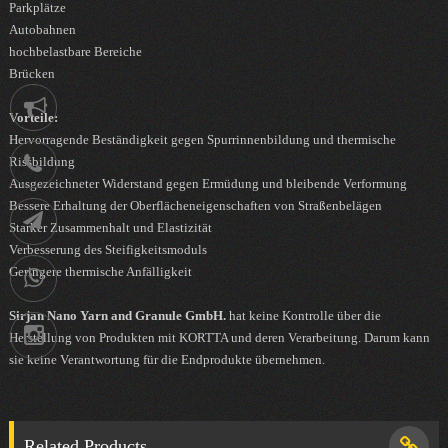
Parkplätze
Autobahnen
hochbelastbare Bereiche
Brücken
Notification
Vorteile:
Hervorragende Beständigkeit gegen Spurrinnenbildung und thermische
Rissbildung
021-
Ausgezeichneter Widerstand gegen Ermüdung und bleibende Verformung
Bessere Erhaltung der Oberflächeneigenschaften von Straßenbelägen
88752902
Telegram
Starker Zusammenhalt und Elastizität
Verbesserung des Steifigkeitsmoduls
Geringere thermische Anfälligkeit
09036258539
Sirjan Nano Yarn and Granule GmbH.
hat keine Kontrolle über die
Instagram
Herstellung von Produkten mit KORTTA und deren Verarbeitung. Darum kann
sie keine Verantwortung für die Endprodukte übernehmen.
Related Products