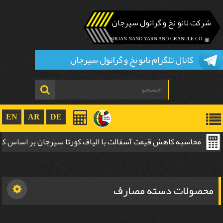
شرکت نانو نخ و گرانول سیرجان
.SIRJAN NANO YARN AND GRANULE CO
کانال تلگرام نانو نخ و گرانول سیرجان
EN
AR
DE
محاسبه کاهش قیمت آسفالت با الیاف کورتا سیرجان بر اساس 
ضخامت
محصولات دسته مصارف