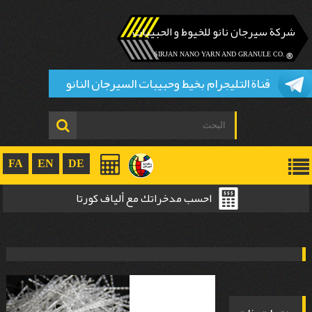
شركة سيرجان نانو للخيوط و الحبيبات
.SIRJAN NANO YARN AND GRANULE CO
قناة التليجرام بخيط وحبيبات السيرجان النانو
FA
EN
DE
احسب مدخراتك مع ألياف کورتا