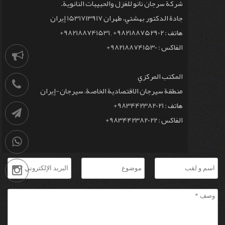
شركة سرجان نانو للغزل والحبيبات النانوية.
جادة الدكتور بهشتي، طهران 1531713917 إيران
هاتف : 982188752902+ , 982188741531+
الفاكس : 982188741530+
إشعارات
المكتب المركزي
021-
منطقة سيرجان الاقتصادية الخاصة، سيرجان-إيران
هاتف : 983442382021+
88741531
قناة
الفاكس : 983442382022+
التليجرام
09036258539
انستغرام