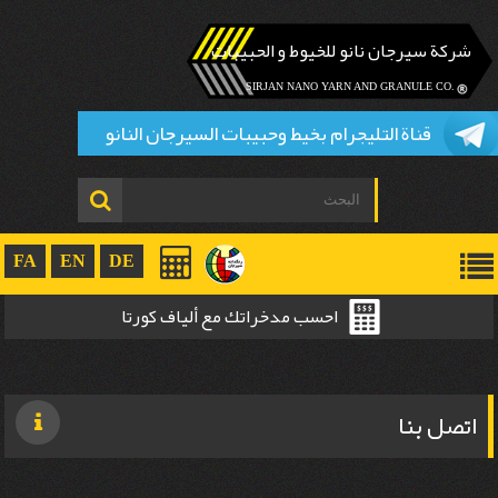
شركة سيرجان نانو للخيوط و الحبيبات
.SIRJAN NANO YARN AND GRANULE CO
قناة التليجرام بخيط وحبيبات السيرجان النانو
FA
EN
DE
احسب مدخراتك مع ألياف کورتا
اتصل بنا